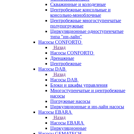
Скважинные и колодезные
Центробежные консольные и
консольно-моноблочные
Центробежные многоступенчатые
полупогружные
Циркуляционные одноступенчатые
типа "ин-лайн"
Насосы CONFORTO
Назад
Насосы CONFORTO
Дренажные
Центробежные
Насосы DAB
Назад
Насосы DAB
Блоки и шкафы управления
Многоступенчатые и центробежные
насосы
Погружные насосы
Циркуляционные и ин-лайн насосы
Насосы EBARA
Назад
Насосы EBARA
Циркуляционные
Насосы GEMATECH