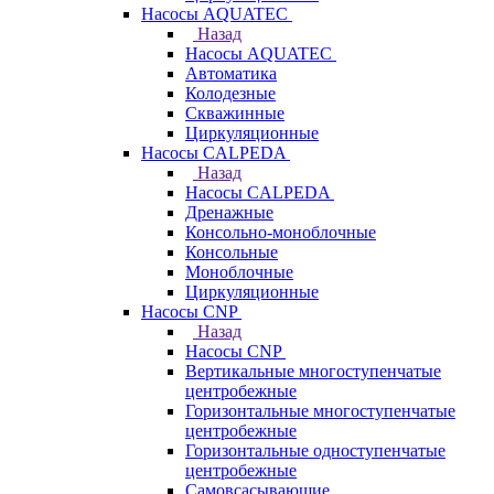
Насосы AQUATEC
Назад
Насосы AQUATEC
Автоматика
Колодезные
Скважинные
Циркуляционные
Насосы CALPEDA
Назад
Насосы CALPEDA
Дренажные
Консольно-моноблочные
Консольные
Моноблочные
Циркуляционные
Насосы CNP
Назад
Насосы CNP
Вертикальные многоступенчатые
центробежные
Горизонтальные многоступенчатые
центробежные
Горизонтальные одноступенчатые
центробежные
Самовсасывающие