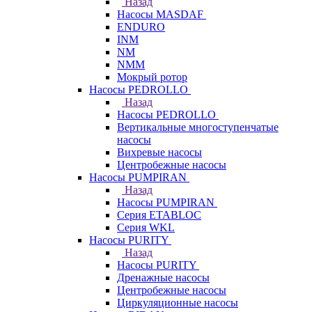
Назад
Насосы MASDAF
ENDURO
INM
NM
NMM
Мокрый ротор
Насосы PEDROLLO
Назад
Насосы PEDROLLO
Вертикальные многоступенчатые
насосы
Вихревые насосы
Центробежные насосы
Насосы PUMPIRAN
Назад
Насосы PUMPIRAN
Серия ETABLOC
Серия WKL
Насосы PURITY
Назад
Насосы PURITY
Дренажные насосы
Центробежные насосы
Циркуляционные насосы