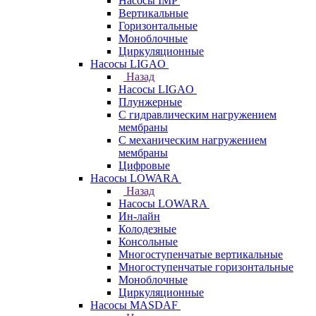
Насосы IMP
Вертикальные
Горизонтальные
Моноблочные
Циркуляционные
Насосы LIGAO
Назад
Насосы LIGAO
Плунжерные
С гидравлическим нагружением
мембраны
С механическим нагружением
мембраны
Цифровые
Насосы LOWARA
Назад
Насосы LOWARA
Ин-лайн
Колодезные
Консольные
Многоступенчатые вертикальные
Многоступенчатые горизонтальные
Моноблочные
Циркуляционные
Насосы MASDAF