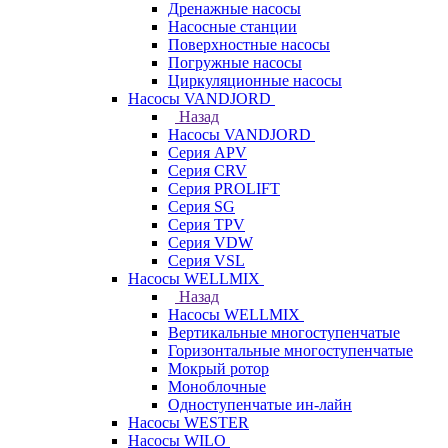
Дренажные насосы
Насосные станции
Поверхностные насосы
Погружные насосы
Циркуляционные насосы
Насосы VANDJORD
Назад
Насосы VANDJORD
Серия APV
Серия CRV
Серия PROLIFT
Серия SG
Серия TPV
Серия VDW
Серия VSL
Насосы WELLMIX
Назад
Насосы WELLMIX
Вертикальные многоступенчатые
Горизонтальные многоступенчатые
Мокрый ротор
Моноблочные
Одноступенчатые ин-лайн
Насосы WESTER
Насосы WILO