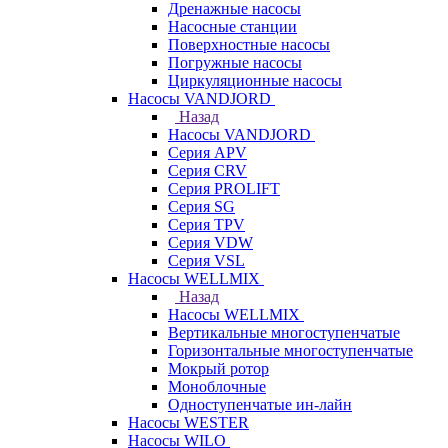
Дренажные насосы
Насосные станции
Поверхностные насосы
Погружные насосы
Циркуляционные насосы
Насосы VANDJORD
Назад
Насосы VANDJORD
Серия APV
Серия CRV
Серия PROLIFT
Серия SG
Серия TPV
Серия VDW
Серия VSL
Насосы WELLMIX
Назад
Насосы WELLMIX
Вертикальные многоступенчатые
Горизонтальные многоступенчатые
Мокрый ротор
Моноблочные
Одноступенчатые ин-лайн
Насосы WESTER
Насосы WILO