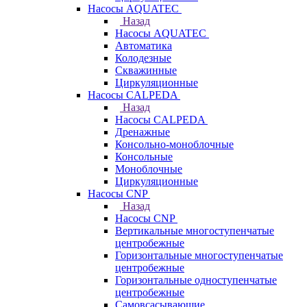
Насосы AQUATEC
Назад
Насосы AQUATEC
Автоматика
Колодезные
Скважинные
Циркуляционные
Насосы CALPEDA
Назад
Насосы CALPEDA
Дренажные
Консольно-моноблочные
Консольные
Моноблочные
Циркуляционные
Насосы CNP
Назад
Насосы CNP
Вертикальные многоступенчатые
центробежные
Горизонтальные многоступенчатые
центробежные
Горизонтальные одноступенчатые
центробежные
Самовсасывающие