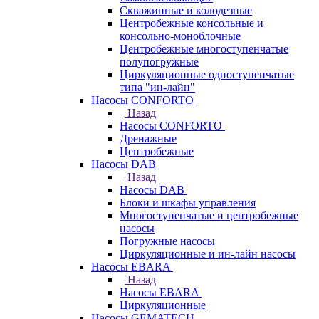
Скважинные и колодезные
Центробежные консольные и
консольно-моноблочные
Центробежные многоступенчатые
полупогружные
Циркуляционные одноступенчатые
типа "ин-лайн"
Насосы CONFORTO
Назад
Насосы CONFORTO
Дренажные
Центробежные
Насосы DAB
Назад
Насосы DAB
Блоки и шкафы управления
Многоступенчатые и центробежные
насосы
Погружные насосы
Циркуляционные и ин-лайн насосы
Насосы EBARA
Назад
Насосы EBARA
Циркуляционные
Насосы GEMATECH