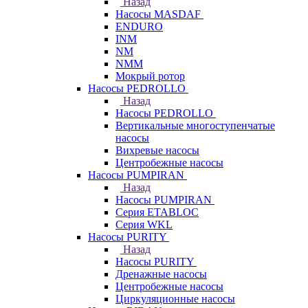
Назад
Насосы MASDAF
ENDURO
INM
NM
NMM
Мокрый ротор
Насосы PEDROLLO
Назад
Насосы PEDROLLO
Вертикальные многоступенчатые
насосы
Вихревые насосы
Центробежные насосы
Насосы PUMPIRAN
Назад
Насосы PUMPIRAN
Серия ETABLOC
Серия WKL
Насосы PURITY
Назад
Насосы PURITY
Дренажные насосы
Центробежные насосы
Циркуляционные насосы