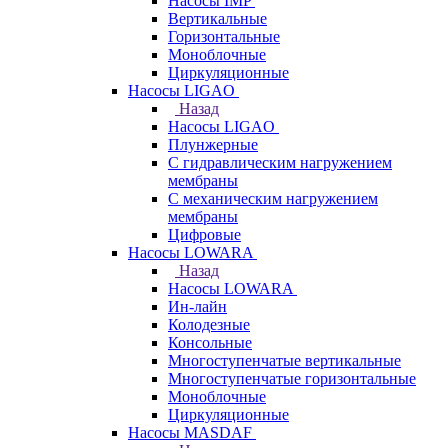
Насосы IMP
Вертикальные
Горизонтальные
Моноблочные
Циркуляционные
Насосы LIGAO
Назад
Насосы LIGAO
Плунжерные
С гидравлическим нагружением
мембраны
С механическим нагружением
мембраны
Цифровые
Насосы LOWARA
Назад
Насосы LOWARA
Ин-лайн
Колодезные
Консольные
Многоступенчатые вертикальные
Многоступенчатые горизонтальные
Моноблочные
Циркуляционные
Насосы MASDAF