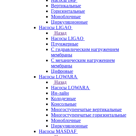
Насосы IMP
Вертикальные
Горизонтальные
Моноблочные
Циркуляционные
Насосы LIGAO
Назад
Насосы LIGAO
Плунжерные
С гидравлическим нагружением
мембраны
С механическим нагружением
мембраны
Цифровые
Насосы LOWARA
Назад
Насосы LOWARA
Ин-лайн
Колодезные
Консольные
Многоступенчатые вертикальные
Многоступенчатые горизонтальные
Моноблочные
Циркуляционные
Насосы MASDAF