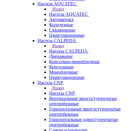
Насосы AQUATEC
Назад
Насосы AQUATEC
Автоматика
Колодезные
Скважинные
Циркуляционные
Насосы CALPEDA
Назад
Насосы CALPEDA
Дренажные
Консольно-моноблочные
Консольные
Моноблочные
Циркуляционные
Насосы CNP
Назад
Насосы CNP
Вертикальные многоступенчатые
центробежные
Горизонтальные многоступенчатые
центробежные
Горизонтальные одноступенчатые
центробежные
Самовсасывающие