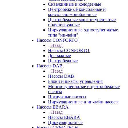
Скважинные и колодезные
Центробежные консольные и
консольно-моноблочные
Центробежные многоступенчатые
полупогружные
Циркуляционные одноступенчатые
типа "ин-лайн"
Насосы CONFORTO
Назад
Насосы CONFORTO
Дренажные
Центробежные
Насосы DAB
Назад
Насосы DAB
Блоки и шкафы управления
Многоступенчатые и центробежные
насосы
Погружные насосы
Циркуляционные и ин-лайн насосы
Насосы EBARA
Назад
Насосы EBARA
Циркуляционные
Насосы GEMATECH