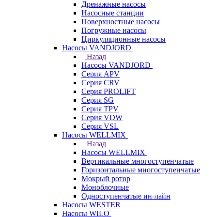
Дренажные насосы
Насосные станции
Поверхностные насосы
Погружные насосы
Циркуляционные насосы
Насосы VANDJORD
Назад
Насосы VANDJORD
Серия APV
Серия CRV
Серия PROLIFT
Серия SG
Серия TPV
Серия VDW
Серия VSL
Насосы WELLMIX
Назад
Насосы WELLMIX
Вертикальные многоступенчатые
Горизонтальные многоступенчатые
Мокрый ротор
Моноблочные
Одноступенчатые ин-лайн
Насосы WESTER
Насосы WILO