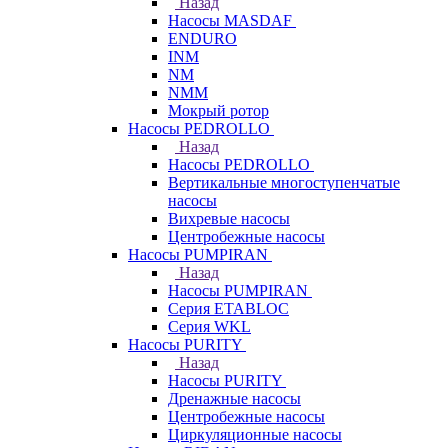
Назад
Насосы MASDAF
ENDURO
INM
NM
NMM
Мокрый ротор
Насосы PEDROLLO
Назад
Насосы PEDROLLO
Вертикальные многоступенчатые
насосы
Вихревые насосы
Центробежные насосы
Насосы PUMPIRAN
Назад
Насосы PUMPIRAN
Серия ETABLOC
Серия WKL
Насосы PURITY
Назад
Насосы PURITY
Дренажные насосы
Центробежные насосы
Циркуляционные насосы